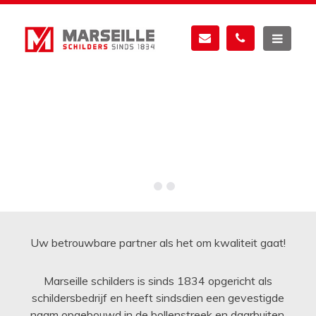
Over ons
Over ons
Over ons
Uw betrouwbare partner als het om kwaliteit gaat!
Marseille schilders is sinds 1834 opgericht als
schildersbedrijf en heeft sindsdien een gevestigde
naam opgebouwd in de bollenstreek en daarbuiten.