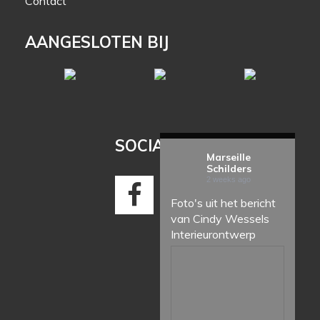
Contact
AANGESLOTEN BIJ
SOCIAL MEDIA
Marseille
Schilders
2 weeks ago
Foto's uit het bericht
van Cindy Wessels
Interieurontwerp